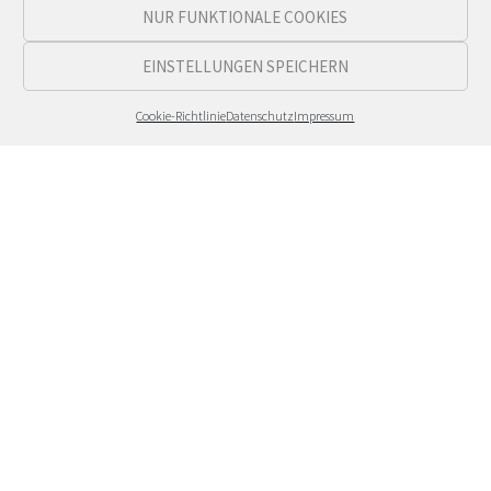
NUR FUNKTIONALE COOKIES
EINSTELLUNGEN SPEICHERN
Cookie-Richtlinie
Datenschutz
Impressum
Ihr nächstes motho-Projekt?
Sprechen Sie uns gerne an, wenn Sie Fragen haben, ein
Angebot benötigen oder unverbindlich über Ihre
Vorstellungen reden wollen.
motho-design
Untere Dorfstraße 57 | 50829 Köln
Tel:
0221 476 815 94
hello@formfiction.de
Pfalzburger Str. | 10719 Berlin