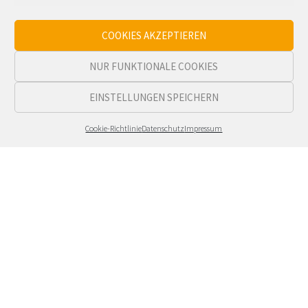
Im Netzwerk teilen:
COOKIES AKZEPTIEREN
NUR FUNKTIONALE COOKIES
EINSTELLUNGEN SPEICHERN
Cookie-Richtlinie
Datenschutz
Impressum
Ihr nächstes motho-Projekt?
Sprechen Sie uns gerne an, wenn Sie Fragen haben, ein
Angebot benötigen oder unverbindlich über Ihre
Vorstellungen reden wollen.
motho-design
Untere Dorfstraße 57 | 50829 Köln