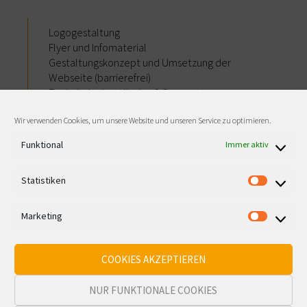
Logogestaltung
Flyer und Infomaterial
Gestaltungskonzept und Umsetzung der
Webseite (barrierefrei)
Technische Installation & Support
Illustrationen
Wir verwenden Cookies, um unsere Website und unseren Service zu optimieren.
Funktional
Immer aktiv
Statistiken
Statisti
Im Netzwerk teilen:
Marketing
Marketi
COOKIES AKZEPTIEREN
NUR FUNKTIONALE COOKIES