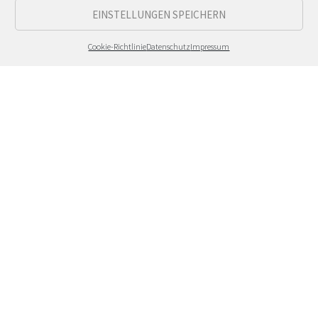
EINSTELLUNGEN SPEICHERN
Cookie-Richtlinie
Datenschutz
Impressum
Ihr nächstes motho-Projekt?
Sprechen Sie uns gerne an, wenn Sie Fragen haben, ein
Angebot benötigen oder unverbindlich über Ihre
Vorstellungen reden wollen.
motho-design
Untere Dorfstraße 57 | 50829 Köln
Tel:
0221 476 815 94
hello@formfiction.de
Pfalzburger Str. | 10719 Berlin
Tel:
0176 72429255
monika.neumann@formfiction.de