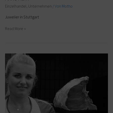
Einzelhandel
,
Unternehmen
/ Von
Motho
Juwelier in Stuttgart
Read More »
Metzgerei
Hollweck