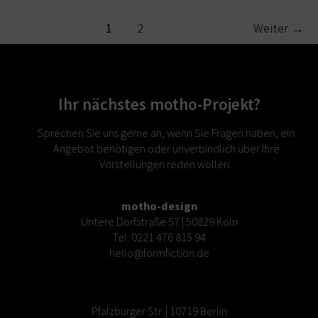
1
2
Weiter
→
Ihr nächstes motho-Projekt?
Sprechen Sie uns gerne an, wenn Sie Fragen haben, ein
Angebot benötigen oder unverbindlich über Ihre
Vorstellungen reden wollen.
motho-design
Untere Dorfstraße 57 | 50829 Köln
Tel:
0221 476 815 94
hello@formfiction.de
Pfalzburger Str. | 10719 Berlin